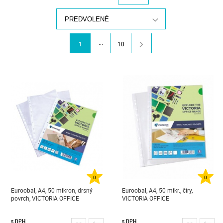
PREDVOLENÉ
...
1
10
0
0
Euroobal, A4, 50 mikron, drsný
Euroobal, A4, 50 mikr., číry,
povrch, VICTORIA OFFICE
VICTORIA OFFICE
s DPH
s DPH