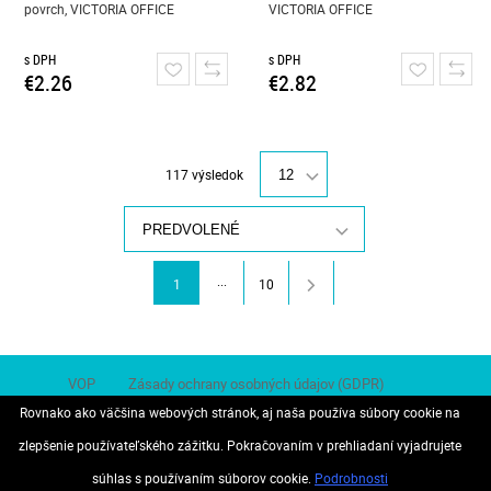
povrch, VICTORIA OFFICE
VICTORIA OFFICE
s DPH
s DPH
€2.26
€2.82
117 výsledok
12
PREDVOLENÉ
...
1
10
VOP
Zásady ochrany osobných údajov (GDPR)
Rovnako ako väčšina webových stránok, aj naša používa súbory cookie na
Odstúpenie od zmluvy
zlepšenie používateľského zážitku. Pokračovaním v prehliadaní vyjadrujete
súhlas s používaním súborov cookie.
Podrobnosti