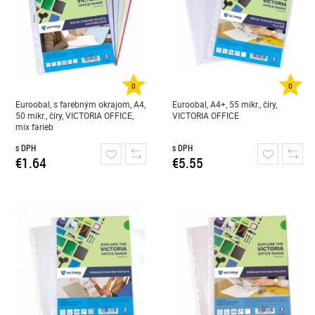
0
0
Euroobal, s farebným okrajom, A4,
Euroobal, A4+, 55 mikr., číry,
50 mikr., číry, VICTORIA OFFICE,
VICTORIA OFFICE
mix farieb
s DPH
s DPH
€1.64
€5.55