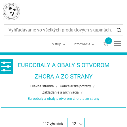
0
€0
Vstup
Informácie
EUROOBALY A OBALY S OTVOROM
ZHORA A ZO STRANY
Hlavná stránka
/
Kancelárske potreby
/
Zakladanie a archivácia
/
Euroobaly a obaly s otvorom zhora a zo strany
117 výsledok
12