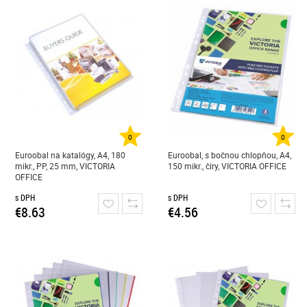
0
0
Euroobal na katalógy, A4, 180
Euroobal, s bočnou chlopňou, A4,
mikr., PP, 25 mm, VICTORIA
150 mikr., číry, VICTORIA OFFICE
OFFICE
s DPH
s DPH
€8.63
€4.56