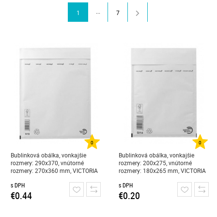
...
1
7
0
0
Bublinková obálka, vonkajšie
Bublinková obálka, vonkajšie
rozmery: 290x370, vnútorné
rozmery: 200x275, vnútorné
rozmery: 270x360 mm, VICTORIA
rozmery: 180x265 mm, VICTORIA
PAPER, "H/18, W8", biela
PAPER, "D/14, W4", biela
s DPH
s DPH
€0.44
€0.20