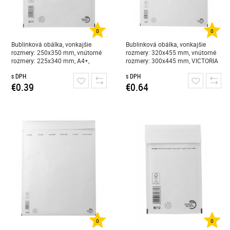
0
0
Bublinková obálka, vonkajšie
Bublinková obálka, vonkajšie
rozmery: 250x350 mm, vnútorné
rozmery: 320x455 mm, vnútorné
rozmery: 225x340 mm, A4+,
rozmery: 300x445 mm, VICTORIA
VICTORIA PAPER, "G/17, W7", biela
PAPER, "I/19, W9", biela
s DPH
s DPH
€0.39
€0.64
0
0