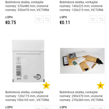
Bublinková obálka, vonkajšie
Bublinková obálka, vonkajšie
rozmery: 370x480 mm, vnútorné
rozmery: 140x225 mm, vnútorné
rozmery: 350x470 mm, VICTORIA
rozmery: 120x215 mm, VICTORIA
PAPER, "K/20, W10", biela
PAPER, "B/12, W2", biela
s DPH
s DPH
€0.75
€0.11
0
0
Bublinková obálka, vonkajšie
Bublinková obálka, vonkajšie
rozmery: 120x175 mm, vnútorné
rozmery: 290x370 mm, vnútorné
rozmery:100x165 mm , VICTORIA
rozmery: 270x360 mm, VICTORIA
PAPER, "W1", biela
PAPER, "H/18, W8", hnedá
s DPH
s DPH