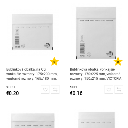
0
0
Bublinková obálka, na CD,
Bublinková obálka, vonkajšie
vonkajšie rozmery: 175x200 mm,
rozmery: 170x225 mm, vnútorné
vnútorné rozmery: 165x180 mm,
rozmery: 150x215 mm, VICTORIA
VICTORIA PAPER, "CD, CD-W", biela
PAPER, "C/13, W3", biela
s DPH
s DPH
€0.20
€0.16