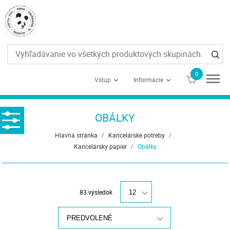
0
€0
Vstup
Informácie
OBÁLKY
Hlavná stránka
/
Kancelárske potreby
/
Kancelársky papier
/
Obálky
83 výsledok
12
PREDVOLENÉ