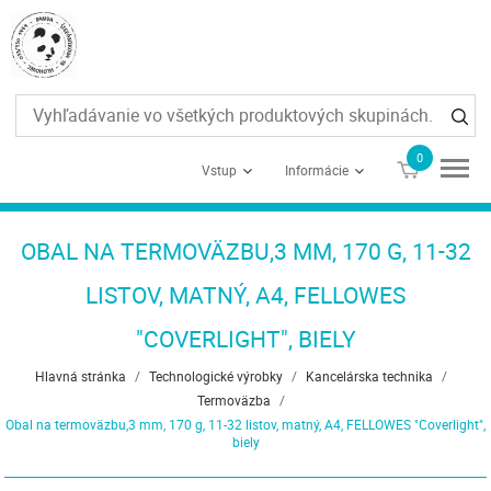
0
€0
Vstup
Informácie
OBAL NA TERMOVÄZBU,3 MM, 170 G, 11-32
LISTOV, MATNÝ, A4, FELLOWES
"COVERLIGHT", BIELY
Hlavná stránka
/
Technologické výrobky
/
Kancelárska technika
/
Termoväzba
/
Obal na termoväzbu,3 mm, 170 g, 11-32 listov, matný, A4, FELLOWES "Coverlight",
biely