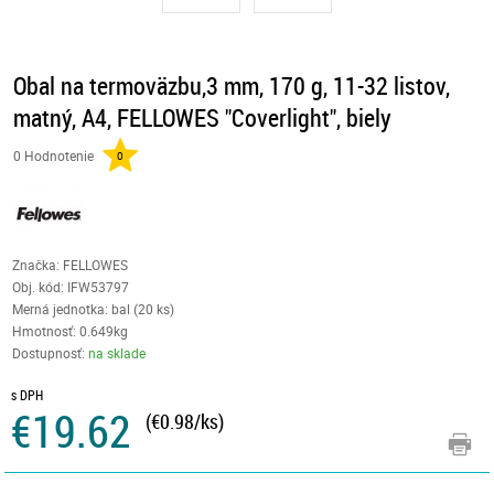
Obal na termoväzbu,3 mm, 170 g, 11-32 listov,
matný, A4, FELLOWES "Coverlight", biely
0 Hodnotenie
0
Značka: FELLOWES
Obj. kód:
IFW53797
Merná jednotka: bal (20 ks)
Hmotnosť: 0.649kg
Dostupnosť:
na sklade
s DPH
€19.62
(€0.98/ks)