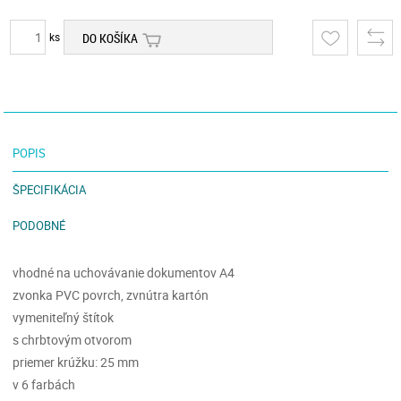
ks
DO KOŠÍKA
POPIS
ŠPECIFIKÁCIA
PODOBNÉ
vhodné na uchovávanie dokumentov A4
zvonka PVC povrch, zvnútra kartón
vymeniteľný štítok
s chrbtovým otvorom
priemer krúžku: 25 mm
v 6 farbách