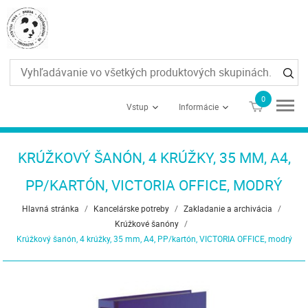
0
€0
Vstup
Informácie
KRÚŽKOVÝ ŠANÓN, 4 KRÚŽKY, 35 MM, A4,
PP/KARTÓN, VICTORIA OFFICE, MODRÝ
Hlavná stránka
/
Kancelárske potreby
/
Zakladanie a archivácia
/
Krúžkové šanóny
/
Krúžkový šanón, 4 krúžky, 35 mm, A4, PP/kartón, VICTORIA OFFICE, modrý