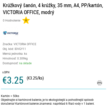
Krúžkový šanón, 4 krúžky, 35 mm, A4, PP/kartón,
VICTORIA OFFICE, modrý
0 Hodnotenie
0
Značka: VICTORIA OFFICE
Obj. kód:
IDVGY11
Merná jednotka: ks
Hmotnosť: 0.309kg
Dostupnosť:
na sklade
s DPH
€3.25
(€3.25/ks)
Kartón = 50ks
Objednajte si kartónové balenie, je to ekologickejší a pohodlnejší spôsob
doručenia! Kartónové balenie znamená: napríklad 6 fliaš vody v 1 balení.