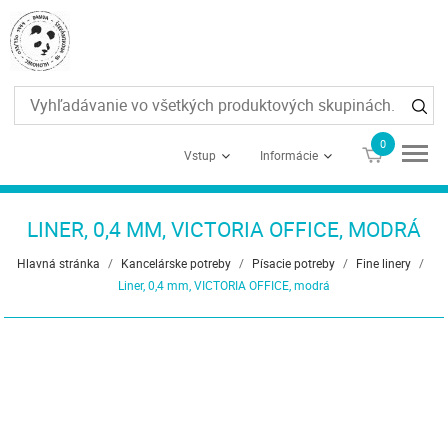
0
€0
Vstup
Informácie
LINER, 0,4 MM, VICTORIA OFFICE, MODRÁ
Hlavná stránka
/
Kancelárske potreby
/
Písacie potreby
/
Fine linery
/
Liner, 0,4 mm, VICTORIA OFFICE, modrá