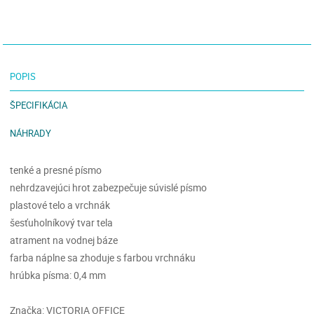
POPIS
ŠPECIFIKÁCIA
NÁHRADY
tenké a presné písmo
nehrdzavejúci hrot zabezpečuje súvislé písmo
plastové telo a vrchnák
šesťuholníkový tvar tela
atrament na vodnej báze
farba náplne sa zhoduje s farbou vrchnáku
hrúbka písma: 0,4 mm
Značka: VICTORIA OFFICE