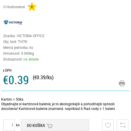
0 Hodnotenie
0
Značka: VICTORIA OFFICE
Obj. kód:
TVITK
Merná jednotka: ks
Hmotnosť: 0.006kg
Dostupnosť:
na sklade
s DPH
€0.39
(€0.39/ks)
Kartón = 50ks
Objednajte si kartónové balenie, je to ekologickejší a pohodlnejší spôsob
doručenia! Kartónové balenie znamená: napríklad 6 fliaš vody v 1 balení.
ks
DO KOŠÍKA