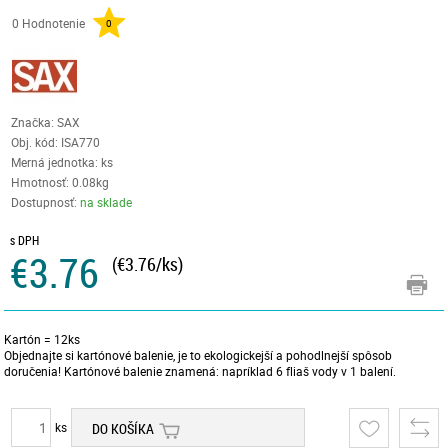
0 Hodnotenie
0
Značka: SAX
Obj. kód:
ISA770
Merná jednotka: ks
Hmotnosť: 0.08kg
Dostupnosť:
na sklade
s DPH
€3.76
(€3.76/ks)
Kartón = 12ks
Objednajte si kartónové balenie, je to ekologickejší a pohodlnejší spôsob
doručenia! Kartónové balenie znamená: napríklad 6 fliaš vody v 1 balení.
ks
DO KOŠÍKA