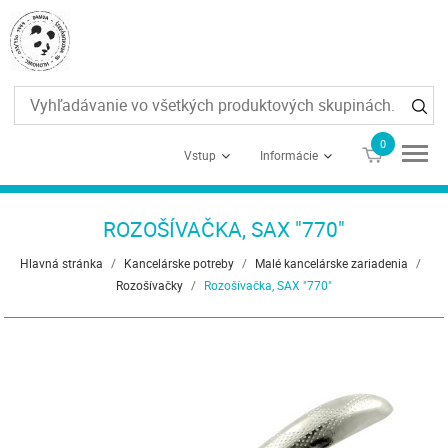
0
€0
Vstup
Informácie
ROZOŠÍVAČKA, SAX "770"
Hlavná stránka
/
Kancelárske potreby
/
Malé kancelárske zariadenia
/
Rozošívačky
/
Rozošívačka, SAX "770"