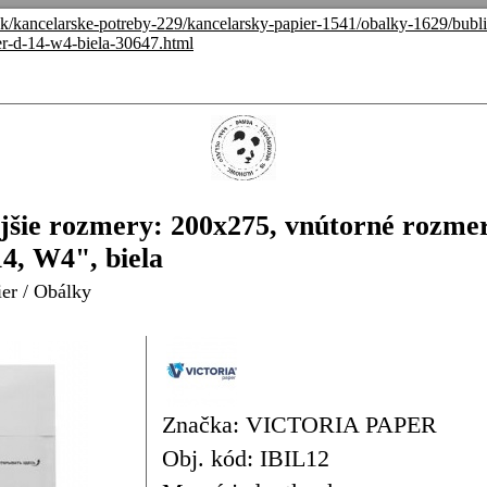
.sk/kancelarske-potreby-229/kancelarsky-papier-1541/obalky-1629/bub
r-d-14-w4-biela-30647.html
ajšie rozmery: 200x275, vnútorné rozm
, W4", biela
ier
/
Obálky
Značka: VICTORIA PAPER
Obj. kód: IBIL12