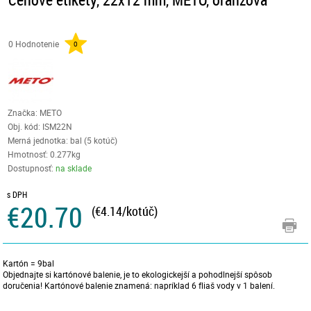
0 Hodnotenie
0
Značka: METO
Obj. kód:
ISM22N
Merná jednotka: bal (5 kotúč)
Hmotnosť: 0.277kg
Dostupnosť:
na sklade
s DPH
€20.70
(€4.14/kotúč)
Kartón = 9bal
Objednajte si kartónové balenie, je to ekologickejší a pohodlnejší spôsob
doručenia! Kartónové balenie znamená: napríklad 6 fliaš vody v 1 balení.