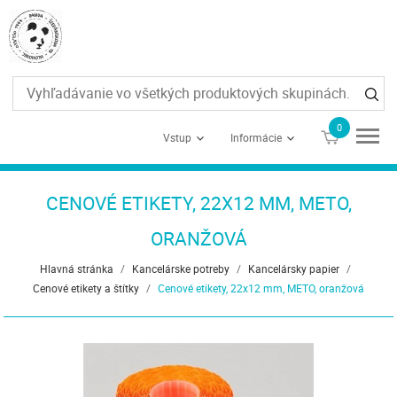
0
€0
Vstup
Informácie
CENOVÉ ETIKETY, 22X12 MM, METO,
ORANŽOVÁ
Hlavná stránka
/
Kancelárske potreby
/
Kancelársky papier
/
Cenové etikety a štítky
/
Cenové etikety, 22x12 mm, METO, oranžová