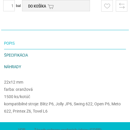
bal
DO KOŠÍKA
POPIS
ŠPECIFIKÁCIA
NÁHRADY
22x12 mm
farba: oranžová
1500 ks/kotúč
kompatibilné stroje: Blitz P6, Jolly JP6, Swing 622, Open P6, Meto
622, Printex Z6, Tovel L6
VOP
Zásady ochrany osobných údajov (GDPR)