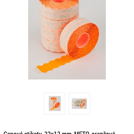
Cenové etikety, 22x12 mm, METO, oranžová