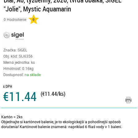
"Jolie", Mystic Aquamarin
0 Hodnotenie
0
Značka: SIGEL
Obj. kód:
SIJ6356
Merná jednotka: ks
Hmotnosť: 0.16kg
Dostupnosť:
na sklade
s DPH
€11.44
(€11.44/ks)
Kartón = 2ks
Objednajte si kartónové balenie, je to ekologickejší a pohodlnejší spôsob
doručenia! Kartónové balenie znamená: napríklad 6 fliaš vody v 1 balení.