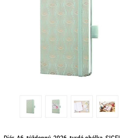
Diár, A6, týždenný, 2026, tvrdá obálka, SIGEL