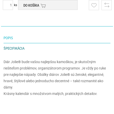
ks
DO KOŠÍKA
POPIS
ŠPECIFIKÁCIA
Diár Jolie® bude vašou najlepšou kamoškou, je skutočným
riešiteľom problémov, organizátorom programov. Je vždy po ruke
pre najlepšie nápady. Obálky diárov Jolie® sú ženské, elegantné,
hravé, štýlové alebo jednoducho decentné – také rozmanité ako
dámy.
Krásny kalendár s množstvom malých, praktických detailov.