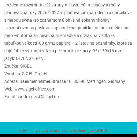
-týždenné rozvrhnutie (2 strany = 1 týždeň) -mesačný a ročný
plánovač na roky 2026/2027 -s plánovačom narodenín a darčekov -
s mapou sveta -so zoznamom úloh -s nálepkami "ikonky"
-s označovacou páskou -zapínanie na gumičku -na boku držiak na
pero -vnútorná archivačná priehradka a držiak na vizitky -s
tabuľkou veľkostí -80 g/m2 papiera -12 listov na poznámky, ktoré sa
dajú ľahko vytrhnúť vďaka perforácii -rozmery: 95x150x16 mm -
jazyk: DE/ENG/FR/NL
Značka: SIGEL
Výrobca: SIGEL GmbH
Adresa: Baeumenheimer Strasse 10, 86690 Mertingen, Germany
Web: www.sigel-office.com
Email: sandra.geist@sigel.de
VOP
Zásady ochrany osobných údajov (GDPR)