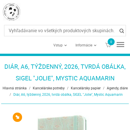
0
€0
Vstup
Informácie
DIÁR, A6, TÝŽDENNÝ, 2026, TVRDÁ OBÁLKA,
SIGEL "JOLIE", MYSTIC AQUAMARIN
Hlavná stránka
/
Kancelárske potreby
/
Kancelársky papier
/
Agendy, diáre
/
Diár, A6, týždenný, 2026, tvrdá obálka, SIGEL "Jolie", Mystic Aquamarin