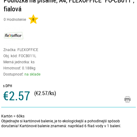
fialová
0 Hodnotenie
0
Značka: FLEXOFFICE
Obj. kód:
FOCB011L
Merná jednotka: ks
Hmotnosť: 0.188kg
Dostupnosť:
na sklade
s DPH
€2.57
(€2.57/ks)
Kartón = 60ks
Objednajte si kartónové balenie, je to ekologickejší a pohodlnejší spôsob
doručenia! Kartónové balenie znamená: napríklad 6 fliaš vody v 1 balení.