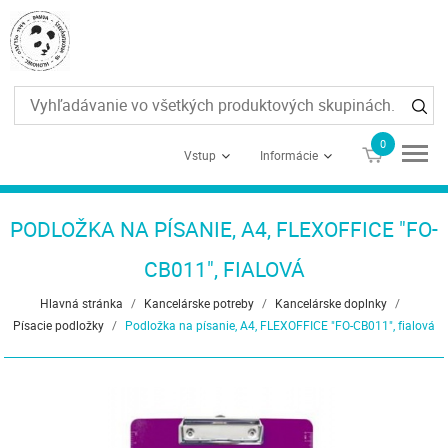
0
€0
Vstup
Informácie
PODLOŽKA NA PÍSANIE, A4, FLEXOFFICE "FO-
CB011", FIALOVÁ
Hlavná stránka
/
Kancelárske potreby
/
Kancelárske doplnky
/
Písacie podložky
/
Podložka na písanie, A4, FLEXOFFICE "FO-CB011", fialová