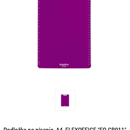
Podložka na písanie, A4, FLEXOFFICE "FO-CB011",